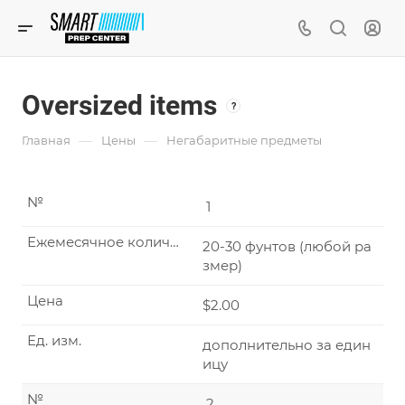
Oversized items
?
—
—
Главная
Цены
Негабаритные предметы
№
1
Ежемесячное количество
20-30 фунтов (любой ра
змер)
Цена
$2.00
Ед. изм.
дополнительно за един
ицу
№
2