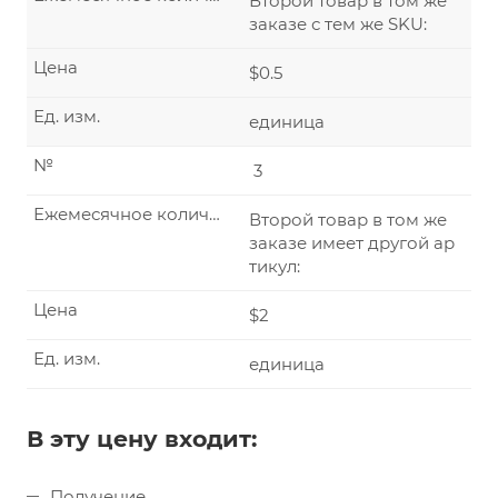
Второй товар в том же
заказе с тем же SKU:
Цена
$0.5
Ед. изм.
единица
№
3
Ежемесячное количество
Второй товар в том же
заказе имеет другой ар
тикул:
Цена
$2
Ед. изм.
единица
В эту цену входит:
Получение