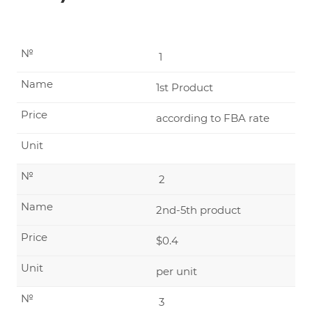
№
1
Name
1st Product
Price
according to FBA rate
Unit
№
2
Name
2nd-5th product
Price
$0.4
Unit
per unit
№
3