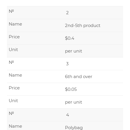
№
2
Name
2nd-5th product
Price
$0.4
Unit
per unit
№
3
Name
6th and over
Price
$0.05
Unit
per unit
№
4
Name
Polybag