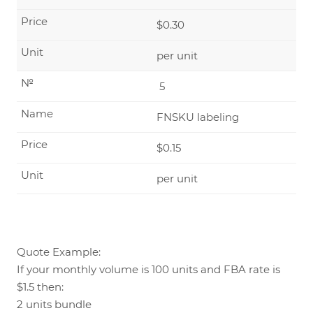
Price
$0.30
Unit
per unit
№
5
Name
FNSKU labeling
Price
$0.15
Unit
per unit
Quote Example:
If your monthly volume is 100 units and FBA rate is
$1.5 then:
2 units bundle