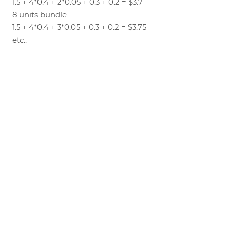
1.5 + 4*0.4 + 2*0.05 + 0.3 + 0.2 = $3.7
8 units bundle
1.5 + 4*0.4 + 3*0.05 + 0.3 + 0.2 = $3.75
etc..