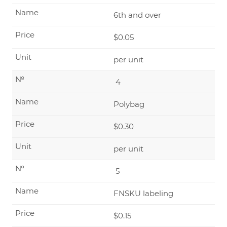
Name
6th and over
Price
$0.05
Unit
per unit
№
4
Name
Polybag
Price
$0.30
Unit
per unit
№
5
Name
FNSKU labeling
Price
$0.15