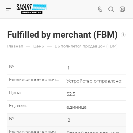
Fulfilled by merchant (FBM)
?
—
—
Главная
Цены
Выполняется продавцом (FBM)
№
1
Ежемесячное количество
Устройство отправлено:
Цена
$2.5
Ед. изм.
единица
№
2
Ежемесячное количество